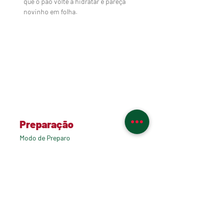
que o pão volte a hidratar e pareça 
novinho em folha.
Preparação
Disponha em uma assadeira o pão 
sírio cortado e tempere com o sal 
grosso.

Asse em forno baixo, de 6 a 8 